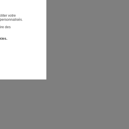
liter votre
 personnalisés.
ire des
kies.