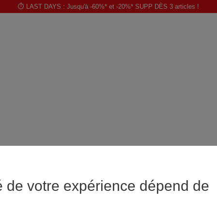
⏱️ LAST DAYS : Jusqu'à -60%* et -20%* SUPP DÈS 3 articles !
é de votre expérience dépend de