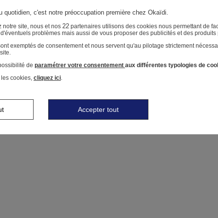
au quotidien, c'est notre préoccupation première chez Okaïdi.
22
 notre site, nous et nos
partenaires utilisons des cookies nous permettant de faci
r d'éventuels problèmes mais aussi de vous proposer des publicités et des produits
 sont exemptés de consentement et nous servent qu'au pilotage strictement nécessa
site.
ossibilité de
paramétrer votre consentement
aux différentes typologies de coo
 les cookies,
cliquez ici
.
ut
Accepter tout