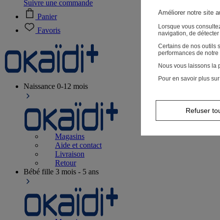
Suivre une commande
Améliorer notre site 
Panier
Lorsque vous consultez
Favoris
navigation, de détecte
Certains de nos outils
performances de notre 
Nous vous laissons la p
Pour en savoir plus sur
Naissance
0-12 mois
Refuser to
Magasins
Aide et contact
Livraison
Retour
Bébé fille
3 mois - 5 ans