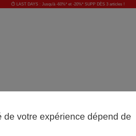
⏱️ LAST DAYS : Jusqu'à -60%* et -20%* SUPP DÈS 3 articles !
é de votre expérience dépend de