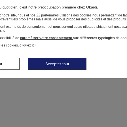
au quotidien, c'est notre préoccupation première chez Okaïdi.
22
 notre site, nous et nos
partenaires utilisons des cookies nous permettant de faci
r d'éventuels problèmes mais aussi de vous proposer des publicités et des produits
 sont exemptés de consentement et nous servent qu'au pilotage strictement nécessa
site.
ossibilité de
paramétrer votre consentement
aux différentes typologies de coo
 les cookies,
cliquez ici
.
ut
Accepter tout