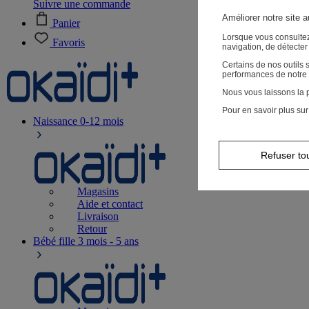
Suivre une commande
Améliorer notre site 
Panier
Lorsque vous consultez
Favoris
navigation, de détecte
Certains de nos outils
performances de notre 
Nous vous laissons la p
Pour en savoir plus sur
Naissance
0-12 mois
Refuser to
Magasins
Aide et contact
Livraison
Retour
Bébé fille
3 mois - 5 ans