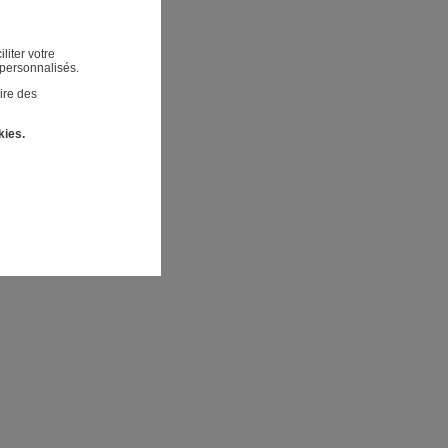
liter votre
 personnalisés.
ire des
kies.