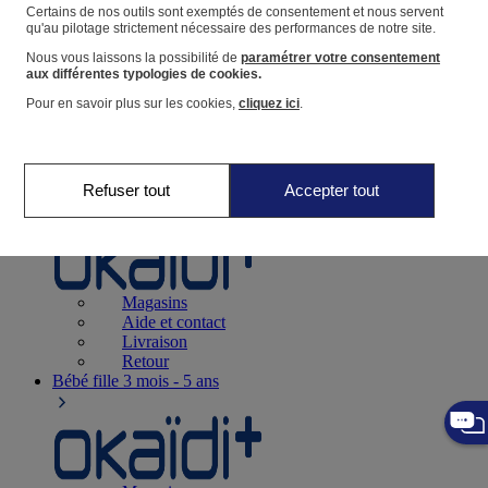
Suivre une commande
Certains de nos outils sont exemptés de consentement et nous servent
qu'au pilotage strictement nécessaire des performances de notre site.
Panier
Nous vous laissons la possibilité de
paramétrer votre consentement
Favoris
aux différentes typologies de cookies.
Pour en savoir plus sur les cookies,
cliquez ici
.
Refuser tout
Accepter tout
Naissance
0-12 mois
Magasins
Aide et contact
Livraison
Retour
Bébé fille
3 mois - 5 ans