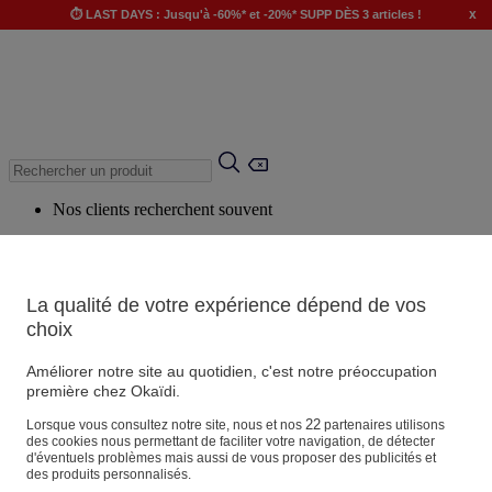
x
⏱️ LAST DAYS : Jusqu'à -60%* et -20%* SUPP DÈS 3 articles !
Nos clients recherchent souvent
Mots clés suggérés
Conseils suggérés
La qualité de votre expérience dépend de vos
Produits suggérés
choix
Voir tous les produits
Améliorer notre site au quotidien, c'est notre préoccupation
première chez Okaïdi.
Magasin
22
Lorsque vous consultez notre site, nous et nos
partenaires utilisons
des cookies nous permettant de faciliter votre navigation, de détecter
d'éventuels problèmes mais aussi de vous proposer des publicités et
des produits personnalisés.
Vos informations personnelles