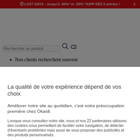
x
⏱️ LAST DAYS : Jusqu'à -60%* et -20%* SUPP DÈS 3 articles !
Nos clients recherchent souvent
Mots clés suggérés
Conseils suggérés
La qualité de votre expérience dépend de vos
Produits suggérés
choix
Voir tous les produits
Améliorer notre site au quotidien, c'est notre préoccupation
première chez Okaïdi.
Magasin
22
Lorsque vous consultez notre site, nous et nos
partenaires utilisons
des cookies nous permettant de faciliter votre navigation, de détecter
d'éventuels problèmes mais aussi de vous proposer des publicités et
des produits personnalisés.
Vos informations personnelles