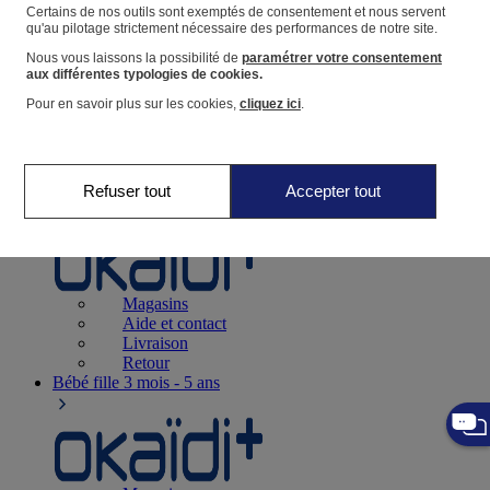
Suivre une commande
Certains de nos outils sont exemptés de consentement et nous servent
qu'au pilotage strictement nécessaire des performances de notre site.
Panier
Nous vous laissons la possibilité de
paramétrer votre consentement
Favoris
aux différentes typologies de cookies.
Pour en savoir plus sur les cookies,
cliquez ici
.
Refuser tout
Accepter tout
Naissance
0-12 mois
Magasins
Aide et contact
Livraison
Retour
Bébé fille
3 mois - 5 ans