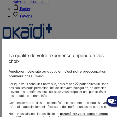
Suivre une commande
Panier
Favoris
Naissance
0-12 mois
La qualité de votre expérience dépend de vos
choix
Améliorer notre site au quotidien, c'est notre préoccupation
Magasins
première chez Okaïdi.
Aide et contact
Livraison
22
Lorsque vous consultez notre site, nous et nos
partenaires utilisons
Retour
des cookies nous permettant de faciliter votre navigation, de détecter
Bébé fille
3 mois - 5 ans
d'éventuels problèmes mais aussi de vous proposer des publicités et
des produits personnalisés.
Certains de nos outils sont exemptés de consentement et nous servent
qu'au pilotage strictement nécessaire des performances de notre site.
Nous vous laissons la possibilité de
paramétrer votre consentement