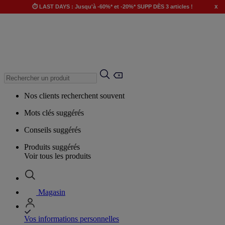
x
⏱️ LAST DAYS : Jusqu'à -60%* et -20%* SUPP DÈS 3 articles !
Nos clients recherchent souvent
Mots clés suggérés
Conseils suggérés
Produits suggérés
Voir tous les produits
Magasin
Vos informations personnelles