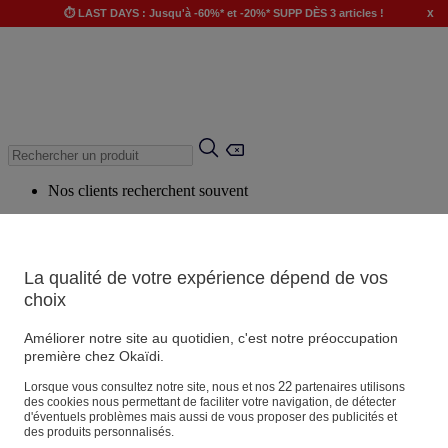
x
⏱️ LAST DAYS : Jusqu'à -60%* et -20%* SUPP DÈS 3 articles !
Nos clients recherchent souvent
Mots clés suggérés
Conseils suggérés
La qualité de votre expérience dépend de vos
Produits suggérés
choix
Voir tous les produits
Améliorer notre site au quotidien, c'est notre préoccupation
première chez Okaïdi.
Magasin
22
Lorsque vous consultez notre site, nous et nos
partenaires utilisons
des cookies nous permettant de faciliter votre navigation, de détecter
d'éventuels problèmes mais aussi de vous proposer des publicités et
des produits personnalisés.
Vos informations personnelles