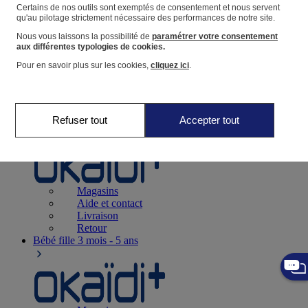
Suivre une commande
Certains de nos outils sont exemptés de consentement et nous servent
qu'au pilotage strictement nécessaire des performances de notre site.
Panier
Nous vous laissons la possibilité de
paramétrer votre consentement
Favoris
aux différentes typologies de cookies.
Pour en savoir plus sur les cookies,
cliquez ici
.
Refuser tout
Accepter tout
Naissance
0-12 mois
Magasins
Aide et contact
Livraison
Retour
Bébé fille
3 mois - 5 ans