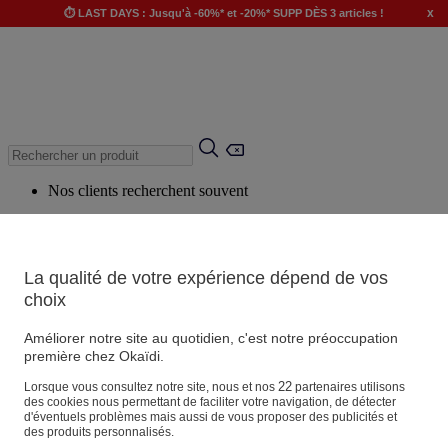
x
⏱️ LAST DAYS : Jusqu'à -60%* et -20%* SUPP DÈS 3 articles !
Nos clients recherchent souvent
Mots clés suggérés
Conseils suggérés
La qualité de votre expérience dépend de vos
Produits suggérés
choix
Voir tous les produits
Améliorer notre site au quotidien, c'est notre préoccupation
première chez Okaïdi.
Magasin
22
Lorsque vous consultez notre site, nous et nos
partenaires utilisons
des cookies nous permettant de faciliter votre navigation, de détecter
d'éventuels problèmes mais aussi de vous proposer des publicités et
des produits personnalisés.
Vos informations personnelles