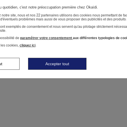
au quotidien, c'est notre préoccupation première chez Okaïdi.
22
 notre site, nous et nos
partenaires utilisons des cookies nous permettant de faci
r d'éventuels problèmes mais aussi de vous proposer des publicités et des produits
 sont exemptés de consentement et nous servent qu'au pilotage strictement nécessa
site.
ossibilité de
paramétrer votre consentement
aux différentes typologies de coo
 les cookies,
cliquez ici
.
ut
Accepter tout