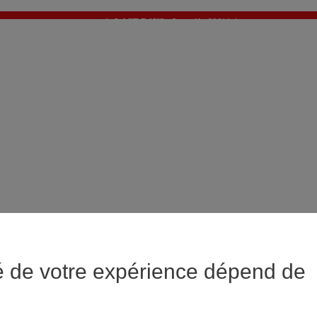
✨ LAST DAYS : Jusqu'à -60%* ✨
💙 1€* le 3ème article sur une sélection Été 💙
é de votre expérience dépend de