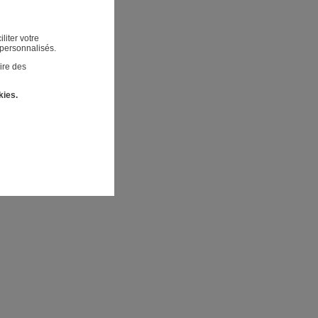
liter votre
 personnalisés.
ire des
kies.