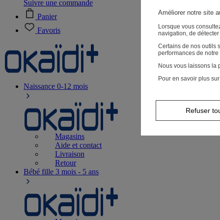
Suivre une commande
Améliorer notre site 
Panier
Lorsque vous consultez
Favoris
navigation, de détecte
Certains de nos outils
performances de notre 
Nous vous laissons la p
Pour en savoir plus sur
Naissance
0-12 mois
Refuser to
Magasins
Aide et contact
Livraison
Retour
Bébé fille
3 mois - 5 ans