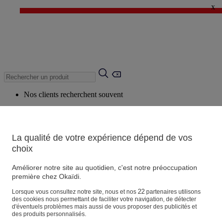
x
✨ LAST DAYS : Jusqu'à -60%* ✨
💙 1€* le 3ème article sur une sélection Été 💙
Nos clients recherchent souvent
Mots clés suggérés
Conseils suggérés
La qualité de votre expérience dépend de vos
Produits suggérés
choix
Voir tous les produits
Améliorer notre site au quotidien, c'est notre préoccupation
première chez Okaïdi.
Magasin
22
Lorsque vous consultez notre site, nous et nos
partenaires utilisons
des cookies nous permettant de faciliter votre navigation, de détecter
d'éventuels problèmes mais aussi de vous proposer des publicités et
des produits personnalisés.
Vos informations personnelles