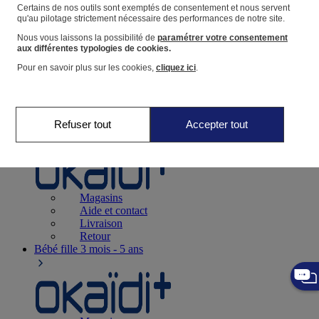
Suivre une commande
Certains de nos outils sont exemptés de consentement et nous servent
qu'au pilotage strictement nécessaire des performances de notre site.
Panier
Nous vous laissons la possibilité de
paramétrer votre consentement
Favoris
aux différentes typologies de cookies.
Pour en savoir plus sur les cookies,
cliquez ici
.
Refuser tout
Accepter tout
Naissance
0-12 mois
Magasins
Aide et contact
Livraison
Retour
Bébé fille
3 mois - 5 ans