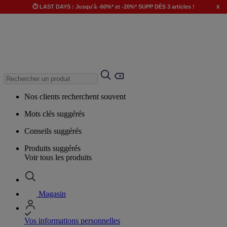
x
⏱️ LAST DAYS : Jusqu'à -60%* et -20%* SUPP DÈS 3 articles !
Nos clients recherchent souvent
Mots clés suggérés
Conseils suggérés
Produits suggérés
Voir tous les produits
Magasin
Vos informations personnelles