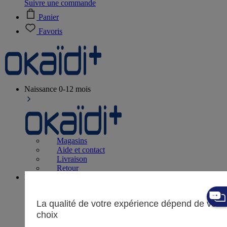
Suivre une commande
Panier
Favoris
Naissance
0-12 mois
Magasins
Aide et contact
Livraison
Retour
Bébé fille
3 mois - 5 ans
La qualité de votre expérience dépend de vos
choix