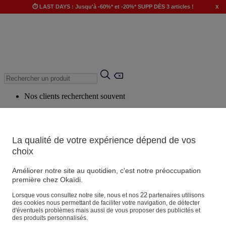
x
⏱️ LAST DAYS : Jusqu'à -60%* et -20%* SUPP DÈS 3 articles !
Nos clients recherchent souvent
Mots clés suggérés
Conseils suggérés
La qualité de votre expérience dépend de vos
Produits suggérés
choix
Voir tous les produits
Améliorer notre site au quotidien, c'est notre préoccupation
première chez Okaïdi.
Magasin
22
Lorsque vous consultez notre site, nous et nos
partenaires utilisons
des cookies nous permettant de faciliter votre navigation, de détecter
d'éventuels problèmes mais aussi de vous proposer des publicités et
des produits personnalisés.
Vos informations personnelles