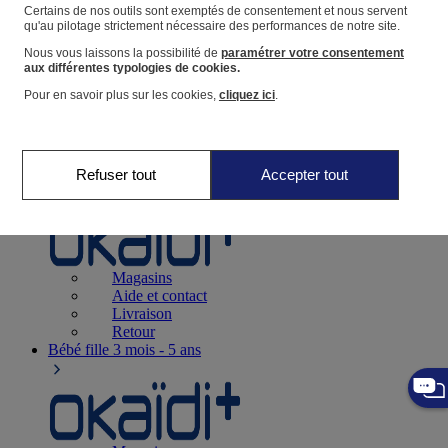
Suivre une commande
Certains de nos outils sont exemptés de consentement et nous servent
qu'au pilotage strictement nécessaire des performances de notre site.
Panier
Nous vous laissons la possibilité de
paramétrer votre consentement
Favoris
aux différentes typologies de cookies.
Pour en savoir plus sur les cookies,
cliquez ici
.
Refuser tout
Accepter tout
Naissance
0-12 mois
Magasins
Aide et contact
Livraison
Retour
Bébé fille
3 mois - 5 ans