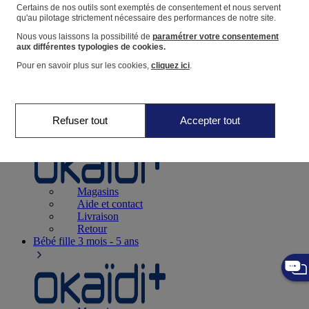
Suivre une commande
Certains de nos outils sont exemptés de consentement et nous servent
qu'au pilotage strictement nécessaire des performances de notre site.
Panier
Nous vous laissons la possibilité de
paramétrer votre consentement
Favoris
aux différentes typologies de cookies.
Pour en savoir plus sur les cookies,
cliquez ici
.
Refuser tout
Accepter tout
Naissance
0-12 mois
Magasins
Aide et contact
Livraison
Retour
Bébé fille
3 mois - 5 ans