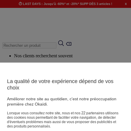
x
⏱️ LAST DAYS : Jusqu'à -60%* et -20%* SUPP DÈS 3 articles !
Nos clients recherchent souvent
Mots clés suggérés
Conseils suggérés
La qualité de votre expérience dépend de vos
Produits suggérés
choix
Voir tous les produits
Améliorer notre site au quotidien, c'est notre préoccupation
première chez Okaïdi.
Magasin
22
Lorsque vous consultez notre site, nous et nos
partenaires utilisons
des cookies nous permettant de faciliter votre navigation, de détecter
d'éventuels problèmes mais aussi de vous proposer des publicités et
des produits personnalisés.
Vos informations personnelles