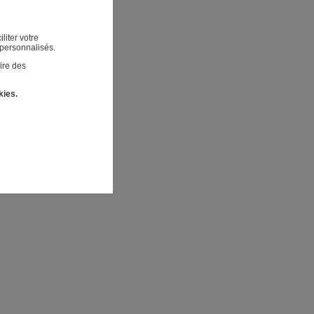
liter votre
 personnalisés.
ire des
kies.