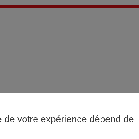
✨ LAST DAYS : Jusqu'à -60%* ✨
💙 1€* le 3ème article sur une sélection Été 💙
é de votre expérience dépend de