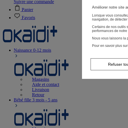
Suivre une commande
Améliorer notre site 
Panier
Lorsque vous consultez
Favoris
navigation, de détecte
Certains de nos outils
performances de notre 
Nous vous laissons la p
Pour en savoir plus sur
Naissance
0-12 mois
Refuser to
Magasins
Aide et contact
Livraison
Retour
Bébé fille
3 mois - 5 ans