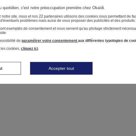
au quotidien, c'est notre préoccupation première chez Okaïdi.
22
 notre site, nous et nos
partenaires utilisons des cookies nous permettant de faci
r d'éventuels problèmes mais aussi de vous proposer des publicités et des produits
 sont exemptés de consentement et nous servent qu'au pilotage strictement nécessa
site.
ossibilité de
paramétrer votre consentement
aux différentes typologies de coo
 les cookies,
cliquez ici
.
ut
Accepter tout