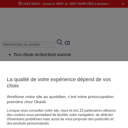
x
⏱️ LAST DAYS : Jusqu'à -60%* et -20%* SUPP DÈS 3 articles !
Nos clients recherchent souvent
Mots clés suggérés
Conseils suggérés
La qualité de votre expérience dépend de vos
Produits suggérés
choix
Voir tous les produits
Améliorer notre site au quotidien, c'est notre préoccupation
première chez Okaïdi.
Magasin
22
Lorsque vous consultez notre site, nous et nos
partenaires utilisons
des cookies nous permettant de faciliter votre navigation, de détecter
d'éventuels problèmes mais aussi de vous proposer des publicités et
des produits personnalisés.
Vos informations personnelles