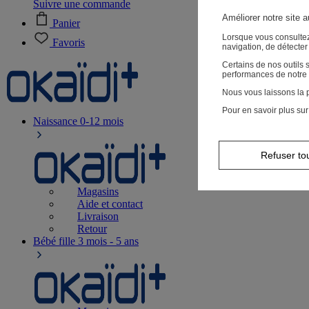
Suivre une commande
Améliorer notre site 
Panier
Lorsque vous consultez
Favoris
navigation, de détecte
Certains de nos outils
performances de notre 
Nous vous laissons la p
Pour en savoir plus sur
Naissance
0-12 mois
Refuser to
Magasins
Aide et contact
Livraison
Retour
Bébé fille
3 mois - 5 ans