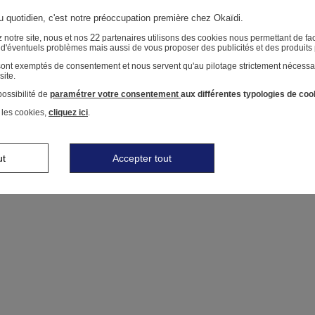
au quotidien, c'est notre préoccupation première chez Okaïdi.
22
 notre site, nous et nos
partenaires utilisons des cookies nous permettant de faci
r d'éventuels problèmes mais aussi de vous proposer des publicités et des produits
 sont exemptés de consentement et nous servent qu'au pilotage strictement nécessa
site.
ossibilité de
paramétrer votre consentement
aux différentes typologies de coo
 les cookies,
cliquez ici
.
ut
Accepter tout