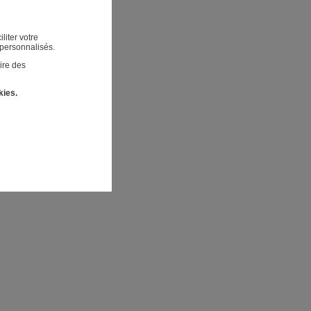
liter votre
 personnalisés.
ire des
kies.