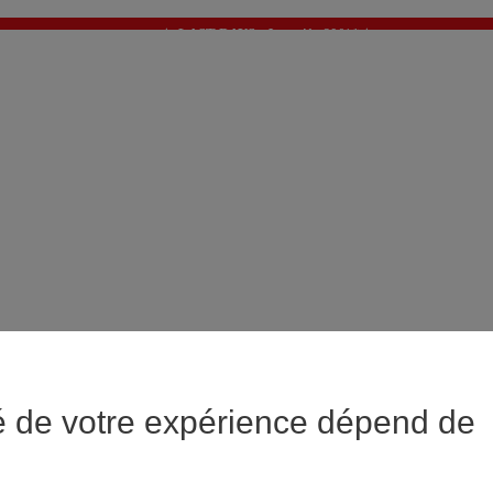
✨ LAST DAYS : Jusqu'à -60%* ✨
💙 1€* le 3ème article sur une sélection Été 💙
é de votre expérience dépend de