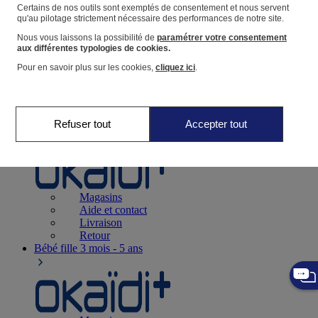
Suivre une commande
Certains de nos outils sont exemptés de consentement et nous servent
qu'au pilotage strictement nécessaire des performances de notre site.
Panier
Nous vous laissons la possibilité de
paramétrer votre consentement
Favoris
aux différentes typologies de cookies.
Pour en savoir plus sur les cookies,
cliquez ici
.
Refuser tout
Accepter tout
Naissance
0-12 mois
Magasins
Aide et contact
Livraison
Retour
Bébé fille
3 mois - 5 ans