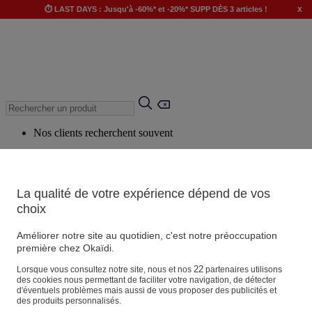
x
⏱️ LAST DAYS : Jusqu'à -60%* et -20%* SUPP DÈS 3 articles !
Nos clients recherchent souvent
Mots clés suggérés
Conseils suggérés
La qualité de votre expérience dépend de vos
Produits suggérés
choix
Voir tous les produits
Améliorer notre site au quotidien, c'est notre préoccupation
première chez Okaïdi.
Magasin
22
Lorsque vous consultez notre site, nous et nos
partenaires utilisons
des cookies nous permettant de faciliter votre navigation, de détecter
d'éventuels problèmes mais aussi de vous proposer des publicités et
des produits personnalisés.
Vos informations personnelles