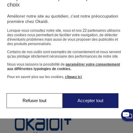
Suivre une commande
choix
Panier
Améliorer notre site au quotidien, c'est notre préoccupation
Favoris
première chez Okaïdi.
22
Lorsque vous consultez notre site, nous et nos
partenaires utilisons
des cookies nous permettant de faciliter votre navigation, de détecter
d'éventuels problèmes mais aussi de vous proposer des publicités et
des produits personnalisés.
Naissance
0-12 mois
Certains de nos outils sont exemptés de consentement et nous servent
qu'au pilotage strictement nécessaire des performances de notre site.
Nous vous laissons la possibilité de
paramétrer votre consentement
aux différentes typologies de cookies.
Pour en savoir plus sur les cookies,
cliquez ici
.
Magasins
Aide et contact
Livraison
Retour
Refuser tout
Accepter tout
Bébé fille
3 mois - 5 ans