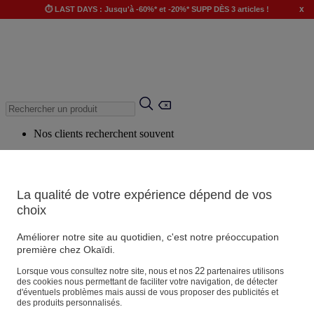
x
⏱️ LAST DAYS : Jusqu'à -60%* et -20%* SUPP DÈS 3 articles !
Nos clients recherchent souvent
Mots clés suggérés
Conseils suggérés
La qualité de votre expérience dépend de vos
Produits suggérés
choix
Voir tous les produits
Améliorer notre site au quotidien, c'est notre préoccupation
première chez Okaïdi.
Magasin
22
Lorsque vous consultez notre site, nous et nos
partenaires utilisons
des cookies nous permettant de faciliter votre navigation, de détecter
d'éventuels problèmes mais aussi de vous proposer des publicités et
des produits personnalisés.
Vos informations personnelles