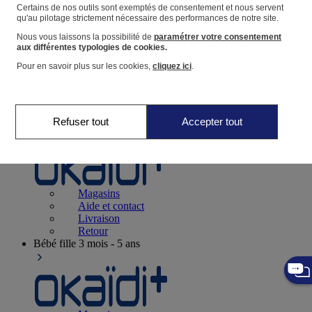
Suivre une commande
Certains de nos outils sont exemptés de consentement et nous servent
qu'au pilotage strictement nécessaire des performances de notre site.
Panier
Nous vous laissons la possibilité de
paramétrer votre consentement
Favoris
aux différentes typologies de cookies.
Pour en savoir plus sur les cookies,
cliquez ici
.
Refuser tout
Accepter tout
Naissance
0-12 mois
Magasins
Aide et contact
Livraison
Retour
Bébé fille
3 mois - 5 ans