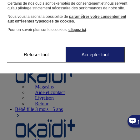
Suivre une commande
Certains de nos outils sont exemptés de consentement et nous servent
qu'au pilotage strictement nécessaire des performances de notre site.
Panier
Nous vous laissons la possibilité de
paramétrer votre consentement
Favoris
aux différentes typologies de cookies.
Pour en savoir plus sur les cookies,
cliquez ici
.
Refuser tout
Accepter tout
Naissance
0-12 mois
Magasins
Aide et contact
Livraison
Retour
Bébé fille
3 mois - 5 ans