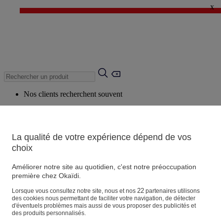
x
✨ LAST DAYS : Jusqu'à -60%* ✨
💙 1€* le 3ème article sur une sélection Été 💙
Nos clients recherchent souvent
Mots clés suggérés
Conseils suggérés
La qualité de votre expérience dépend de vos
Produits suggérés
choix
Voir tous les produits
Améliorer notre site au quotidien, c'est notre préoccupation
première chez Okaïdi.
Magasin
22
Lorsque vous consultez notre site, nous et nos
partenaires utilisons
des cookies nous permettant de faciliter votre navigation, de détecter
d'éventuels problèmes mais aussi de vous proposer des publicités et
des produits personnalisés.
Vos informations personnelles