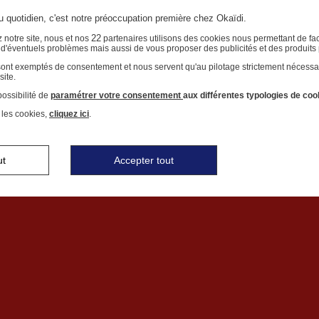
au quotidien, c'est notre préoccupation première chez Okaïdi.
22
 notre site, nous et nos
partenaires utilisons des cookies nous permettant de faci
r d'éventuels problèmes mais aussi de vous proposer des publicités et des produits
 sont exemptés de consentement et nous servent qu'au pilotage strictement nécessa
site.
ossibilité de
paramétrer votre consentement
aux différentes typologies de coo
 les cookies,
cliquez ici
.
LAST DAYS
*
ut
Accepter tout