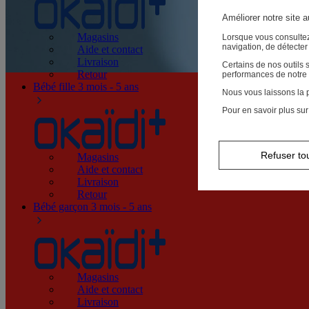
Améliorer notre site 
Magasins
Lorsque vous consultez
navigation, de détecte
Aide et contact
Livraison
Certains de nos outils
Retour
performances de notre 
Bébé fille
3 mois - 5 ans
Nous vous laissons la p
Pour en savoir plus sur
Refuser to
Magasins
Aide et contact
Livraison
Retour
Bébé garçon
3 mois - 5 ans
Magasins
Aide et contact
Livraison