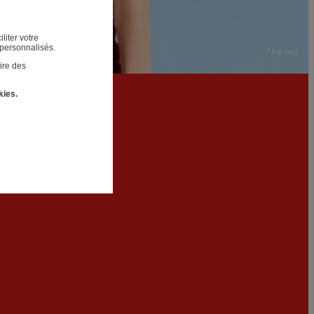
liter votre
 personnalisés.
*Eté cool
ire des
kies.