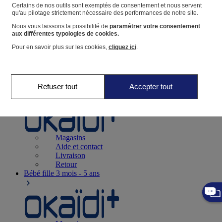
Suivre une commande
Certains de nos outils sont exemptés de consentement et nous servent
qu'au pilotage strictement nécessaire des performances de notre site.
Panier
Nous vous laissons la possibilité de
paramétrer votre consentement
Favoris
aux différentes typologies de cookies.
Pour en savoir plus sur les cookies,
cliquez ici
.
Refuser tout
Accepter tout
Naissance
0-12 mois
Magasins
Aide et contact
Livraison
Retour
Bébé fille
3 mois - 5 ans