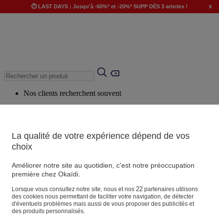
x
⏱️ LAST DAYS : Jusqu'à -60%* et -20%* SUPP DÈS 3 articles !
Nos clients recherchent souvent
Mots clés suggérés
Conseils suggérés
La qualité de votre expérience dépend de vos
Produits suggérés
choix
Voir tous les produits
Améliorer notre site au quotidien, c'est notre préoccupation
première chez Okaïdi.
Magasin
22
Lorsque vous consultez notre site, nous et nos
partenaires utilisons
des cookies nous permettant de faciliter votre navigation, de détecter
d'éventuels problèmes mais aussi de vous proposer des publicités et
des produits personnalisés.
Vos informations personnelles