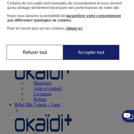
Suivre une commande
Certains de nos outils sont exemptés de consentement et nous servent
qu'au pilotage strictement nécessaire des performances de notre site.
Panier
Nous vous laissons la possibilité de
paramétrer votre consentement
Favoris
aux différentes typologies de cookies.
Pour en savoir plus sur les cookies,
cliquez ici
.
Refuser tout
Accepter tout
Naissance
0-12 mois
Magasins
Aide et contact
Livraison
Retour
Bébé fille
3 mois - 5 ans