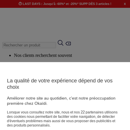
x
⏱️ LAST DAYS : Jusqu'à -60%* et -20%* SUPP DÈS 3 articles !
Nos clients recherchent souvent
Mots clés suggérés
Conseils suggérés
La qualité de votre expérience dépend de vos
Produits suggérés
choix
Voir tous les produits
Améliorer notre site au quotidien, c'est notre préoccupation
première chez Okaïdi.
Magasin
22
Lorsque vous consultez notre site, nous et nos
partenaires utilisons
des cookies nous permettant de faciliter votre navigation, de détecter
d'éventuels problèmes mais aussi de vous proposer des publicités et
des produits personnalisés.
Vos informations personnelles