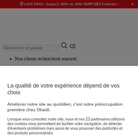
x
⏱️ LAST DAYS : Jusqu'à -60%* et -20%* SUPP DÈS 3 articles !
Nos clients recherchent souvent
Mots clés suggérés
Conseils suggérés
La qualité de votre expérience dépend de vos
Produits suggérés
choix
Voir tous les produits
Améliorer notre site au quotidien, c'est notre préoccupation
première chez Okaïdi.
Magasin
22
Lorsque vous consultez notre site, nous et nos
partenaires utilisons
des cookies nous permettant de faciliter votre navigation, de détecter
d'éventuels problèmes mais aussi de vous proposer des publicités et
des produits personnalisés.
Vos informations personnelles