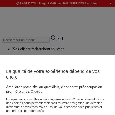
x
⏱️ LAST DAYS : Jusqu'à -60%* et -20%* SUPP DÈS 3 articles !
Nos clients recherchent souvent
Mots clés suggérés
Conseils suggérés
La qualité de votre expérience dépend de vos
Produits suggérés
choix
Voir tous les produits
Améliorer notre site au quotidien, c'est notre préoccupation
première chez Okaïdi.
Magasin
22
Lorsque vous consultez notre site, nous et nos
partenaires utilisons
des cookies nous permettant de faciliter votre navigation, de détecter
d'éventuels problèmes mais aussi de vous proposer des publicités et
des produits personnalisés.
Vos informations personnelles