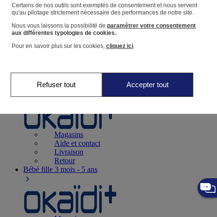
Suivre une commande
Certains de nos outils sont exemptés de consentement et nous servent
qu'au pilotage strictement nécessaire des performances de notre site.
Panier
Nous vous laissons la possibilité de
paramétrer votre consentement
Favoris
aux différentes typologies de cookies.
Pour en savoir plus sur les cookies,
cliquez ici
.
Refuser tout
Accepter tout
Naissance
0-12 mois
Magasins
Aide et contact
Livraison
Retour
Bébé fille
3 mois - 5 ans