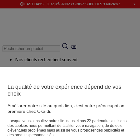
x
⏱️ LAST DAYS : Jusqu'à -60%* et -20%* SUPP DÈS 3 articles !
Nos clients recherchent souvent
Mots clés suggérés
Conseils suggérés
La qualité de votre expérience dépend de vos
Produits suggérés
choix
Voir tous les produits
Améliorer notre site au quotidien, c'est notre préoccupation
première chez Okaïdi.
Magasin
22
Lorsque vous consultez notre site, nous et nos
partenaires utilisons
des cookies nous permettant de faciliter votre navigation, de détecter
d'éventuels problèmes mais aussi de vous proposer des publicités et
des produits personnalisés.
Vos informations personnelles