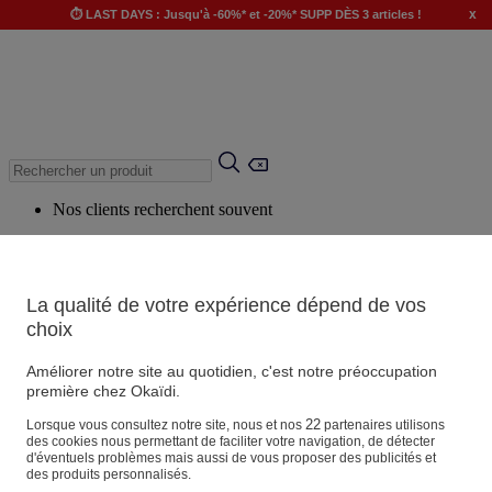
x
⏱️ LAST DAYS : Jusqu'à -60%* et -20%* SUPP DÈS 3 articles !
Nos clients recherchent souvent
Mots clés suggérés
Conseils suggérés
La qualité de votre expérience dépend de vos
Produits suggérés
choix
Voir tous les produits
Améliorer notre site au quotidien, c'est notre préoccupation
première chez Okaïdi.
Magasin
22
Lorsque vous consultez notre site, nous et nos
partenaires utilisons
des cookies nous permettant de faciliter votre navigation, de détecter
d'éventuels problèmes mais aussi de vous proposer des publicités et
des produits personnalisés.
Vos informations personnelles