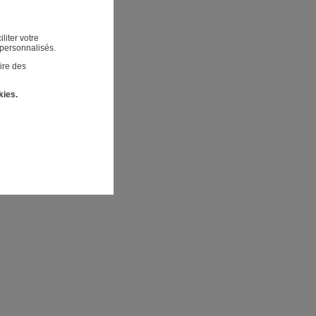
liter votre
 personnalisés.
ire des
kies.