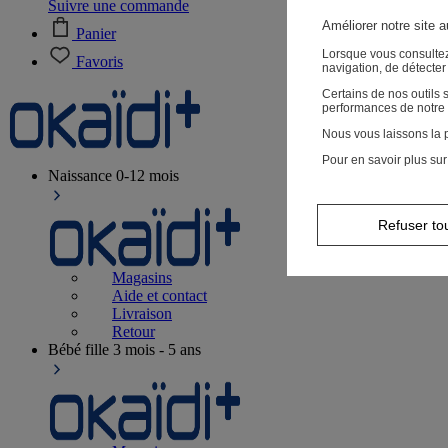
Suivre une commande
Améliorer notre site 
Panier
Lorsque vous consultez
Favoris
navigation, de détecte
Certains de nos outils
performances de notre 
Nous vous laissons la p
Pour en savoir plus sur
Naissance
0-12 mois
Refuser to
Magasins
Aide et contact
Livraison
Retour
Bébé fille
3 mois - 5 ans