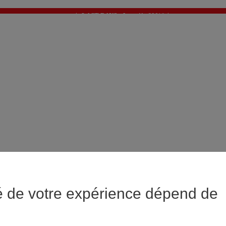
✨ LAST DAYS : Jusqu'à -60%* ✨
💙 1€* le 3ème article sur une sélection Été 💙
é de votre expérience dépend de