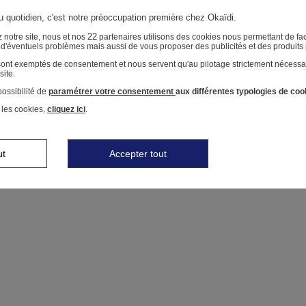
au quotidien, c'est notre préoccupation première chez Okaïdi.
22
 notre site, nous et nos
partenaires utilisons des cookies nous permettant de faci
r d'éventuels problèmes mais aussi de vous proposer des publicités et des produits
 sont exemptés de consentement et nous servent qu'au pilotage strictement nécessa
site.
ossibilité de
paramétrer votre consentement
aux différentes typologies de coo
 les cookies,
cliquez ici
.
ut
Accepter tout