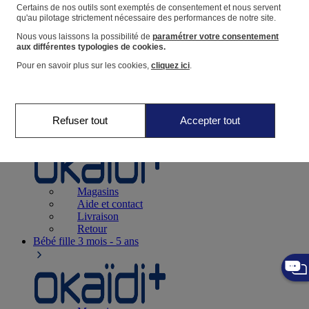
Suivre une commande
Certains de nos outils sont exemptés de consentement et nous servent
qu'au pilotage strictement nécessaire des performances de notre site.
Panier
Nous vous laissons la possibilité de
paramétrer votre consentement
Favoris
aux différentes typologies de cookies.
Pour en savoir plus sur les cookies,
cliquez ici
.
Refuser tout
Accepter tout
Naissance
0-12 mois
Magasins
Aide et contact
Livraison
Retour
Bébé fille
3 mois - 5 ans