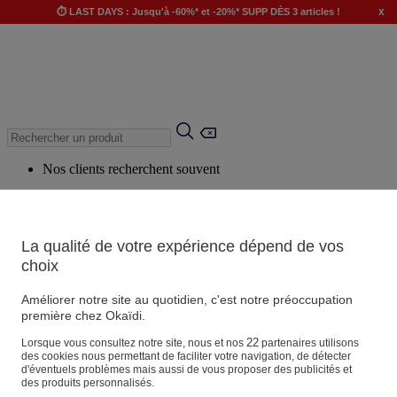
x
⏱️ LAST DAYS : Jusqu'à -60%* et -20%* SUPP DÈS 3 articles !
Nos clients recherchent souvent
Mots clés suggérés
Conseils suggérés
La qualité de votre expérience dépend de vos
Produits suggérés
choix
Voir tous les produits
Améliorer notre site au quotidien, c'est notre préoccupation
première chez Okaïdi.
Magasin
22
Lorsque vous consultez notre site, nous et nos
partenaires utilisons
des cookies nous permettant de faciliter votre navigation, de détecter
d'éventuels problèmes mais aussi de vous proposer des publicités et
des produits personnalisés.
Vos informations personnelles