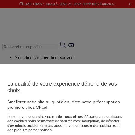
x
⏱️ LAST DAYS : Jusqu'à -60%* et -20%* SUPP DÈS 3 articles !
Nos clients recherchent souvent
Mots clés suggérés
Conseils suggérés
La qualité de votre expérience dépend de vos
Produits suggérés
choix
Voir tous les produits
Améliorer notre site au quotidien, c'est notre préoccupation
première chez Okaïdi.
Magasin
22
Lorsque vous consultez notre site, nous et nos
partenaires utilisons
des cookies nous permettant de faciliter votre navigation, de détecter
d'éventuels problèmes mais aussi de vous proposer des publicités et
des produits personnalisés.
Vos informations personnelles