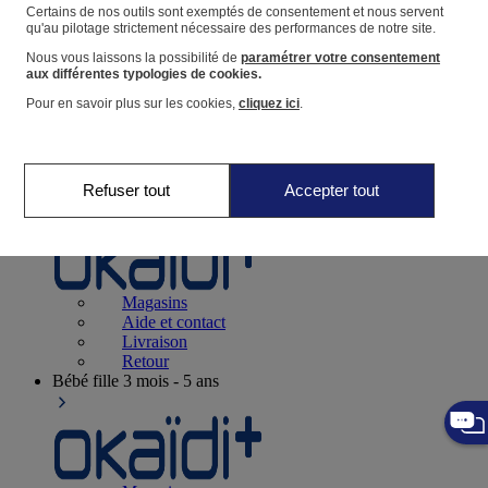
Suivre une commande
Certains de nos outils sont exemptés de consentement et nous servent
qu'au pilotage strictement nécessaire des performances de notre site.
Panier
Nous vous laissons la possibilité de
paramétrer votre consentement
Favoris
aux différentes typologies de cookies.
Pour en savoir plus sur les cookies,
cliquez ici
.
Refuser tout
Accepter tout
Naissance
0-12 mois
Magasins
Aide et contact
Livraison
Retour
Bébé fille
3 mois - 5 ans