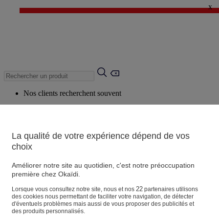
x
✨ LAST DAYS : Jusqu'à -60%* ✨
💙 1€* le 3ème article sur une sélection Été 💙
Nos clients recherchent souvent
Mots clés suggérés
Conseils suggérés
La qualité de votre expérience dépend de vos
Produits suggérés
choix
Voir tous les produits
Améliorer notre site au quotidien, c'est notre préoccupation
première chez Okaïdi.
Magasin
22
Lorsque vous consultez notre site, nous et nos
partenaires utilisons
des cookies nous permettant de faciliter votre navigation, de détecter
d'éventuels problèmes mais aussi de vous proposer des publicités et
des produits personnalisés.
Vos informations personnelles