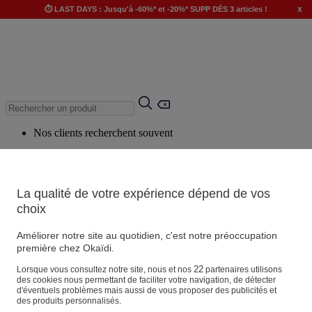
x
⏱️ LAST DAYS : Jusqu'à -60%* et -20%* SUPP DÈS 3 articles !
Nos clients recherchent souvent
Mots clés suggérés
Conseils suggérés
La qualité de votre expérience dépend de vos
Produits suggérés
choix
Voir tous les produits
Améliorer notre site au quotidien, c'est notre préoccupation
première chez Okaïdi.
Magasin
22
Lorsque vous consultez notre site, nous et nos
partenaires utilisons
des cookies nous permettant de faciliter votre navigation, de détecter
d'éventuels problèmes mais aussi de vous proposer des publicités et
des produits personnalisés.
Vos informations personnelles