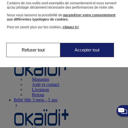
Suivre une commande
Certains de nos outils sont exemptés de consentement et nous servent
qu'au pilotage strictement nécessaire des performances de notre site.
Panier
Nous vous laissons la possibilité de
paramétrer votre consentement
Favoris
aux différentes typologies de cookies.
Pour en savoir plus sur les cookies,
cliquez ici
.
Refuser tout
Accepter tout
Naissance
0-12 mois
Magasins
Aide et contact
Livraison
Retour
Bébé fille
3 mois - 5 ans