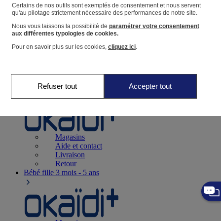
Suivre une commande
Certains de nos outils sont exemptés de consentement et nous servent
qu'au pilotage strictement nécessaire des performances de notre site.
Panier
Nous vous laissons la possibilité de
paramétrer votre consentement
Favoris
aux différentes typologies de cookies.
Pour en savoir plus sur les cookies,
cliquez ici
.
Refuser tout
Accepter tout
Naissance
0-12 mois
Magasins
Aide et contact
Livraison
Retour
Bébé fille
3 mois - 5 ans