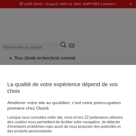
x
⏱️ LAST DAYS : Jusqu'à -60%* et -20%* SUPP DÈS 3 articles !
Nos clients recherchent souvent
Mots clés suggérés
Conseils suggérés
La qualité de votre expérience dépend de vos
Produits suggérés
choix
Voir tous les produits
Améliorer notre site au quotidien, c'est notre préoccupation
première chez Okaïdi.
Magasin
22
Lorsque vous consultez notre site, nous et nos
partenaires utilisons
des cookies nous permettant de faciliter votre navigation, de détecter
d'éventuels problèmes mais aussi de vous proposer des publicités et
des produits personnalisés.
Vos informations personnelles