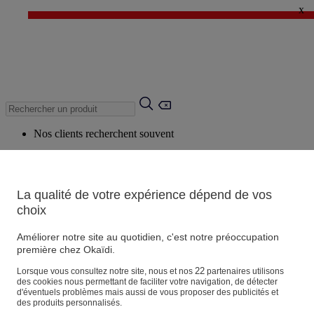
x
✨ LAST DAYS : Jusqu'à -60%* ✨
💙 1€* le 3ème article sur une sélection Été 💙
Nos clients recherchent souvent
Mots clés suggérés
Conseils suggérés
La qualité de votre expérience dépend de vos
Produits suggérés
choix
Voir tous les produits
Améliorer notre site au quotidien, c'est notre préoccupation
première chez Okaïdi.
Magasin
22
Lorsque vous consultez notre site, nous et nos
partenaires utilisons
des cookies nous permettant de faciliter votre navigation, de détecter
d'éventuels problèmes mais aussi de vous proposer des publicités et
des produits personnalisés.
Vos informations personnelles