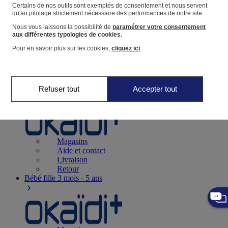
Suivre une commande
Certains de nos outils sont exemptés de consentement et nous servent
qu'au pilotage strictement nécessaire des performances de notre site.
Panier
Nous vous laissons la possibilité de
paramétrer votre consentement
Favoris
aux différentes typologies de cookies.
Pour en savoir plus sur les cookies,
cliquez ici
.
Refuser tout
Accepter tout
Naissance
0-12 mois
Magasins
Aide et contact
Livraison
Retour
Bébé fille
3 mois - 5 ans