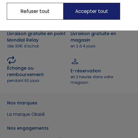
Jogging Garçon 12 Ans
Refuser tout
Accepter tout
Livraison gratuite en point
Livraison gratuite en
Mondial Relay
magasin
dès 30€ d'achat
en 2 à 4 jours
Échange ou
E-réservation
remboursement
en 2 heures dans votre
pendant 60 jours
magasin
Nos marques
La marque Okaïdi
Nos engagements