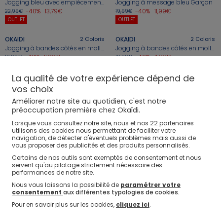
Jogging bleu avec empiècements Garçon
Jogging à message bleu Garçon
-40%
13,79€
-40%
11,99€
22,99€
19,99€
+
+
OUTLET
OUTLET
OKAIDI
2
Coloris
OKAIDI
2
Coloris
Jogging à bandes côtés en molleton gris Garçon
Jogging à bandes côtés en molleton bleu marine Garçon
-40%
11,99€
-40%
11,99€
19,99€
19,99€
OUTLET
OUTLET
La qualité de votre expérience dépend de
vos choix
1
Améliorer notre site au quotidien, c'est notre
préoccupation première chez Okaïdi.
Les clients Okaidi donnent la note de
4.73 / 988
avis
à la catégorie Joggings
22
Lorsque vous consultez notre site, nous et nos
partenaires
utilisons des cookies nous permettant de faciliter votre
navigation, de détecter d'éventuels problèmes mais aussi de
vous proposer des publicités et des produits personnalisés.
Certains de nos outils sont exemptés de consentement et nous
Recommandations
servent qu'au pilotage strictement nécessaire des
performances de notre site.
Nous vous laissons la possibilité de
paramétrer votre
Ensemble jogging
Jogging rose
Jogging Cargo
consentement
aux différentes typologies de cookies.
Jogging Marron
Jogging bleu marine
Jogging Bleu
Pour en savoir plus sur les cookies,
cliquez ici
.
Jogging En Coton
Combishort garçon
Haut Garçon