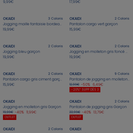
⏱️ Last days
Nos conseils
Nos conseils
Nos sélections
Nos conseils
9,99€
17,99€
Jusqu'à -60%*
+
+
Nos conseils
Nos sélections
Jeux sportifs
OKAIDI
3
Coloris
OKAIDI
2
Coloris
Jogging maille fantaisie bordeaux garçon
Pantalon cargo vert garçon
Nos conseils
19,99€
15,99€
+
+
Nos Pantalons & Leggings
Nos Pantalons
Nouvelle Collection
J'en profite
J'en profite
J'en profite
Nouvelle collection
J'en profite
OKAIDI
2
Coloris
OKAIDI
2
Coloris
Jogging bleu garçon
Jogging en molleton gris foncé Garçon
19,99€
19,99€
+
+
Idées Cadeaux Naissance
J'en profite
OKAIDI
2
Coloris
OKAIDI
9
Coloris
Pantalon cargo gris ciment garçon
Pantalon de jogging en molleton vert garçon
15,99€
-50%
6,49€
12,99€
+
+
-20%* SUPP DÈS 3
OKAIDI
OKAIDI
2
Coloris
Jogging en molleton gris Garçon
Pantalon de jogging gris Garçon
-40%
11,99€
-40%
13,79€
19,99€
22,99€
+
+
OUTLET
OUTLET
OKAIDI
2
Coloris
OKAIDI