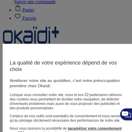
Suivre une commande
Panier
Favoris
Naissance
0-12 mois
La qualité de votre expérience dépend de vos
choix
Améliorer notre site au quotidien, c'est notre préoccupation
Magasins
première chez Okaïdi.
Aide et contact
Livraison
22
Lorsque vous consultez notre site, nous et nos
partenaires utilisons
Retour
des cookies nous permettant de faciliter votre navigation, de détecter
Bébé fille
3 mois - 5 ans
d'éventuels problèmes mais aussi de vous proposer des publicités et
des produits personnalisés.
Certains de nos outils sont exemptés de consentement et nous servent
qu'au pilotage strictement nécessaire des performances de notre site.
Nous vous laissons la possibilité de
paramétrer votre consentement