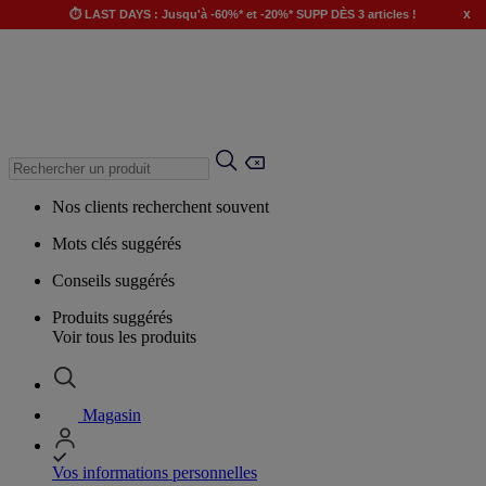
x
⏱️ LAST DAYS : Jusqu'à -60%* et -20%* SUPP DÈS 3 articles !
Nos clients recherchent souvent
Mots clés suggérés
Conseils suggérés
Produits suggérés
Voir tous les produits
Magasin
Vos informations personnelles