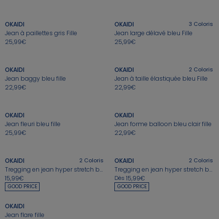
⏱️ Last days
Nos conseils
Nos conseils
Nos sélections
Nos conseils
Jusqu'à -60%*
Nos conseils
OKAIDI
OKAIDI
3
Coloris
Nos sélections
Jeux sportifs
Jean à paillettes gris Fille
Jean large délavé bleu Fille
25,99€
25,99€
+
+
Nos conseils
Nos Pantalons & Leggings
Nos Pantalons
Nouvelle Collection
J'en profite
J'en profite
J'en profite
OKAIDI
OKAIDI
2
Coloris
Nouvelle collection
J'en profite
Jean baggy bleu fille
Jean à taille élastiquée bleu Fille
22,99€
22,99€
+
+
Idées Cadeaux Naissance
J'en profite
OKAIDI
OKAIDI
Jean fleuri bleu fille
Jean forme balloon bleu clair fille
25,99€
22,99€
+
+
OKAIDI
2
Coloris
OKAIDI
2
Coloris
Tregging en jean hyper stretch bleu fille
Tregging en jean hyper stretch bleu fille
15,99€
Dès
15,99€
+
GOOD PRICE
GOOD PRICE
OKAIDI
Jean flare fille