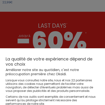
22,99€
LAST DAYS
*
-
60%
*
JUSQU’À
POUR LES MEMBRES OK+
La qualité de votre expérience dépend de
vos choix
J’EN PROFITE
Améliorer notre site au quotidien, c'est notre
préoccupation première chez Okaïdi.
*Derniers jours / Voir conditions.
22
Lorsque vous consultez notre site, nous et nos
partenaires
utilisons des cookies nous permettant de faciliter votre
navigation, de détecter d'éventuels problèmes mais aussi de
1
vous proposer des publicités et des produits personnalisés.
Certains de nos outils sont exemptés de consentement et nous
Les clients Okaidi donnent la note de
4.70 / 1366
avis
servent qu'au pilotage strictement nécessaire des
à la catégorie Jeans
performances de notre site.