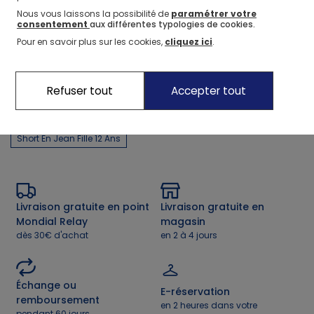
Nous vous laissons la possibilité de
paramétrer votre
consentement
aux différentes typologies de cookies.
Pour en savoir plus sur les cookies,
cliquez ici
.
Recommandations
Jean Blanc
Jean Noir
Robes En Jean
Jeans Gris
Refuser tout
Accepter tout
Jeans Taille Basse
Jupe En Jeans
Ensemble Jean
Veste En Jean Fille 8 Ans
Robe chemise en jean
Short En Jean Fille 12 Ans
Livraison gratuite en point
Livraison gratuite en
Mondial Relay
magasin
dès 30€ d'achat
en 2 à 4 jours
Échange ou
E-réservation
remboursement
en 2 heures dans votre
pendant 60 jours