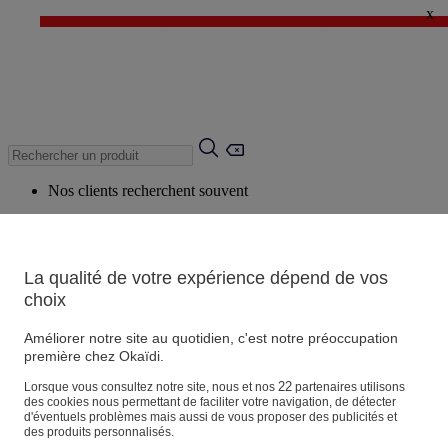
x
✨ LAST DAYS : Jusqu'à -60%* ✨
💙 1€* le 3ème article sur une sélection Été 💙
Nos clients recherchent souvent
Mots clés suggérés
Conseils suggérés
La qualité de votre expérience dépend de vos
Produits suggérés
choix
Voir tous les produits
Améliorer notre site au quotidien, c'est notre préoccupation
première chez Okaïdi.
Magasin
22
Lorsque vous consultez notre site, nous et nos
partenaires utilisons
des cookies nous permettant de faciliter votre navigation, de détecter
d'éventuels problèmes mais aussi de vous proposer des publicités et
des produits personnalisés.
Vos informations personnelles