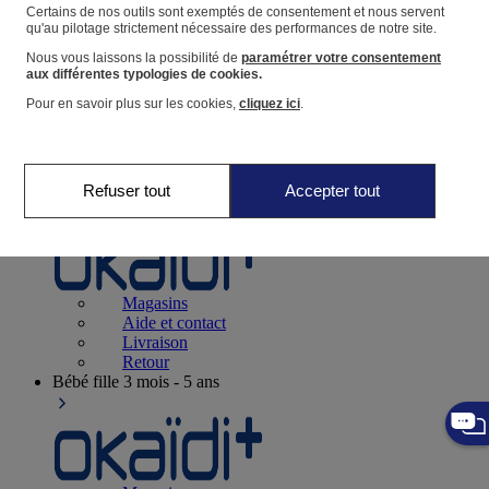
Suivre une commande
Certains de nos outils sont exemptés de consentement et nous servent
qu'au pilotage strictement nécessaire des performances de notre site.
Panier
Nous vous laissons la possibilité de
paramétrer votre consentement
Favoris
aux différentes typologies de cookies.
Pour en savoir plus sur les cookies,
cliquez ici
.
Refuser tout
Accepter tout
Naissance
0-12 mois
Magasins
Aide et contact
Livraison
Retour
Bébé fille
3 mois - 5 ans