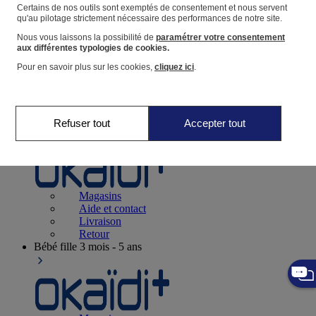
Suivre une commande
Certains de nos outils sont exemptés de consentement et nous servent
qu'au pilotage strictement nécessaire des performances de notre site.
Panier
Nous vous laissons la possibilité de
paramétrer votre consentement
Favoris
aux différentes typologies de cookies.
Pour en savoir plus sur les cookies,
cliquez ici
.
Refuser tout
Accepter tout
Naissance
0-12 mois
Magasins
Aide et contact
Livraison
Retour
Bébé fille
3 mois - 5 ans