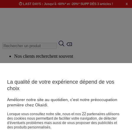
x
⏱️ LAST DAYS : Jusqu'à -60%* et -20%* SUPP DÈS 3 articles !
Nos clients recherchent souvent
Mots clés suggérés
Conseils suggérés
La qualité de votre expérience dépend de vos
Produits suggérés
choix
Voir tous les produits
Améliorer notre site au quotidien, c'est notre préoccupation
première chez Okaïdi.
Magasin
22
Lorsque vous consultez notre site, nous et nos
partenaires utilisons
des cookies nous permettant de faciliter votre navigation, de détecter
d'éventuels problèmes mais aussi de vous proposer des publicités et
des produits personnalisés.
Vos informations personnelles