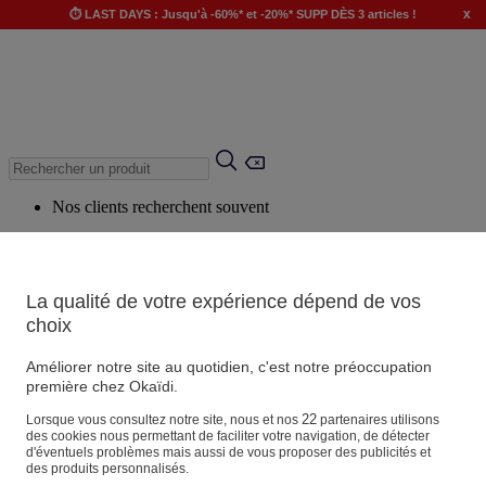
x
⏱️ LAST DAYS : Jusqu'à -60%* et -20%* SUPP DÈS 3 articles !
Nos clients recherchent souvent
Mots clés suggérés
Conseils suggérés
La qualité de votre expérience dépend de vos
Produits suggérés
choix
Voir tous les produits
Améliorer notre site au quotidien, c'est notre préoccupation
première chez Okaïdi.
Magasin
22
Lorsque vous consultez notre site, nous et nos
partenaires utilisons
des cookies nous permettant de faciliter votre navigation, de détecter
d'éventuels problèmes mais aussi de vous proposer des publicités et
des produits personnalisés.
Vos informations personnelles