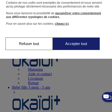
Suivre une commande
Certains de nos outils sont exemptés de consentement et nous servent
qu'au pilotage strictement nécessaire des performances de notre site.
Panier
Nous vous laissons la possibilité de
paramétrer votre consentement
Favoris
aux différentes typologies de cookies.
Pour en savoir plus sur les cookies,
cliquez ici
.
Refuser tout
Accepter tout
Naissance
0-12 mois
Magasins
Aide et contact
Livraison
Retour
Bébé fille
3 mois - 5 ans