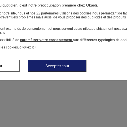
au quotidien, c'est notre préoccupation première chez Okaïdi.
22
 notre site, nous et nos
partenaires utilisons des cookies nous permettant de faci
r d'éventuels problèmes mais aussi de vous proposer des publicités et des produits
 sont exemptés de consentement et nous servent qu'au pilotage strictement nécessa
site.
ossibilité de
paramétrer votre consentement
aux différentes typologies de coo
 les cookies,
cliquez ici
.
ut
Accepter tout