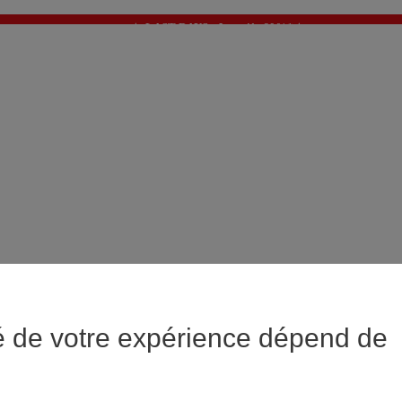
✨ LAST DAYS : Jusqu'à -60%* ✨
💙 1€* le 3ème article sur une sélection Été 💙
é de votre expérience dépend de