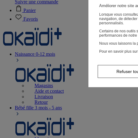
Suivre une commande
Améliorer notre site 
Panier
Lorsque vous consultez
Favoris
navigation, de détecte
personnalisés.
Certains de nos outils
performances de notre 
Nous vous laissons la p
Pour en savoir plus sur
Naissance
0-12 mois
Refuser to
Magasins
Aide et contact
Livraison
Retour
Bébé fille
3 mois - 5 ans