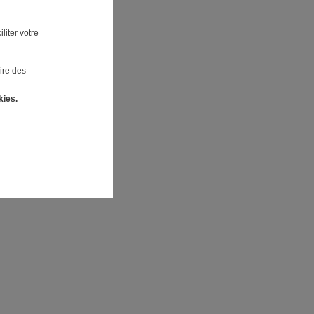
liter votre
ire des
kies.