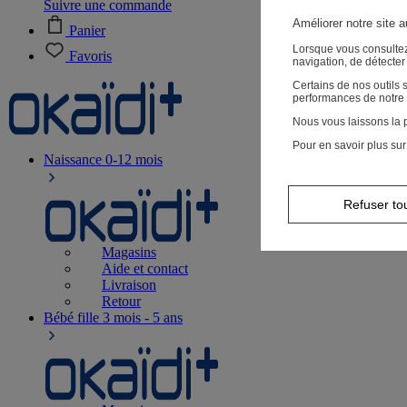
Suivre une commande
Améliorer notre site 
Panier
Lorsque vous consultez
Favoris
navigation, de détecte
Certains de nos outils
performances de notre 
Nous vous laissons la p
Pour en savoir plus sur
Naissance
0-12 mois
Refuser to
Magasins
Aide et contact
Livraison
Retour
Bébé fille
3 mois - 5 ans