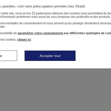
au quotidien, c'est notre préoccupation première chez Okaïdi.
22
 notre site, nous et nos
partenaires utilisons des cookies nous permettant de faci
r d'éventuels problèmes mais aussi de vous proposer des publicités et des produits
 sont exemptés de consentement et nous servent qu'au pilotage strictement nécessa
site.
ossibilité de
paramétrer votre consentement
aux différentes typologies de coo
 les cookies,
cliquez ici
.
ut
Accepter tout