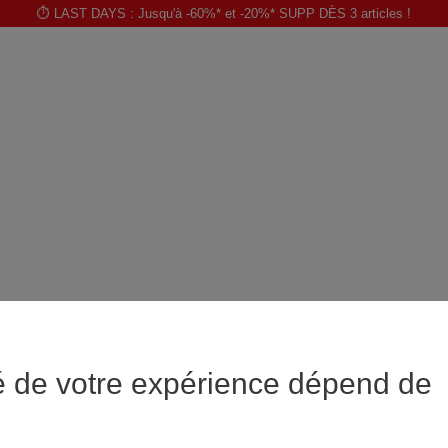
⏱️ LAST DAYS : Jusqu'à -60%* et -20%* SUPP DÈS 3 articles !
é de votre expérience dépend de