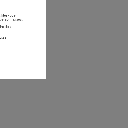
liter votre
 personnalisés.
ire des
kies.