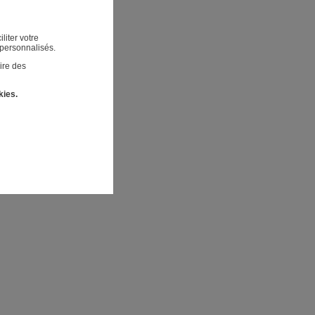
liter votre
 personnalisés.
ire des
kies.