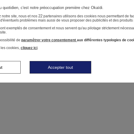
au quotidien, c'est notre préoccupation première chez Okaïdi.
22
 notre site, nous et nos
partenaires utilisons des cookies nous permettant de faci
r d'éventuels problèmes mais aussi de vous proposer des publicités et des produits
 sont exemptés de consentement et nous servent qu'au pilotage strictement nécessa
site.
ossibilité de
paramétrer votre consentement
aux différentes typologies de coo
 les cookies,
cliquez ici
.
ut
Accepter tout