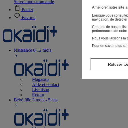
Suivre une commande
Améliorer notre site 
Panier
Lorsque vous consultez
Favoris
navigation, de détecte
Certains de nos outils
performances de notre 
Nous vous laissons la p
Pour en savoir plus sur
Naissance
0-12 mois
Refuser to
Magasins
Aide et contact
Livraison
Retour
Bébé fille
3 mois - 5 ans