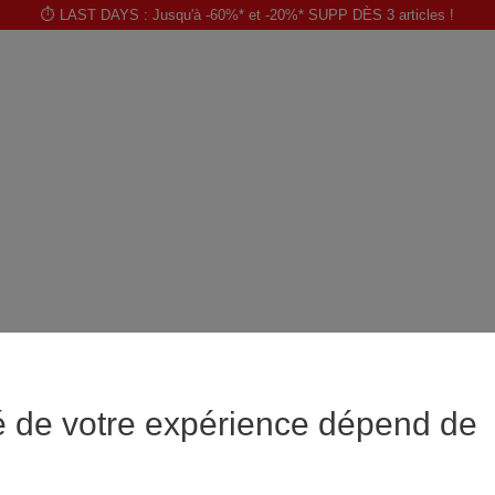
⏱️ LAST DAYS : Jusqu'à -60%* et -20%* SUPP DÈS 3 articles !
é de votre expérience dépend de