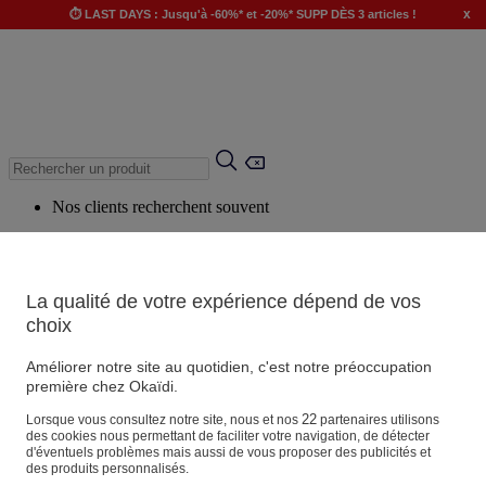
x
⏱️ LAST DAYS : Jusqu'à -60%* et -20%* SUPP DÈS 3 articles !
Nos clients recherchent souvent
Mots clés suggérés
Conseils suggérés
La qualité de votre expérience dépend de vos
Produits suggérés
choix
Voir tous les produits
Améliorer notre site au quotidien, c'est notre préoccupation
première chez Okaïdi.
Magasin
22
Lorsque vous consultez notre site, nous et nos
partenaires utilisons
des cookies nous permettant de faciliter votre navigation, de détecter
d'éventuels problèmes mais aussi de vous proposer des publicités et
des produits personnalisés.
Vos informations personnelles