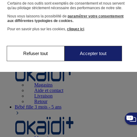
Suivre une commande
Certains de nos outils sont exemptés de consentement et nous servent
qu'au pilotage strictement nécessaire des performances de notre site.
Panier
Nous vous laissons la possibilité de
paramétrer votre consentement
Favoris
aux différentes typologies de cookies.
Pour en savoir plus sur les cookies,
cliquez ici
.
Refuser tout
Accepter tout
Naissance
0-12 mois
Magasins
Aide et contact
Livraison
Retour
Bébé fille
3 mois - 5 ans