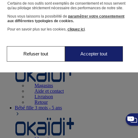
Suivre une commande
Certains de nos outils sont exemptés de consentement et nous servent
qu'au pilotage strictement nécessaire des performances de notre site.
Panier
Nous vous laissons la possibilité de
paramétrer votre consentement
Favoris
aux différentes typologies de cookies.
Pour en savoir plus sur les cookies,
cliquez ici
.
Refuser tout
Accepter tout
Naissance
0-12 mois
Magasins
Aide et contact
Livraison
Retour
Bébé fille
3 mois - 5 ans