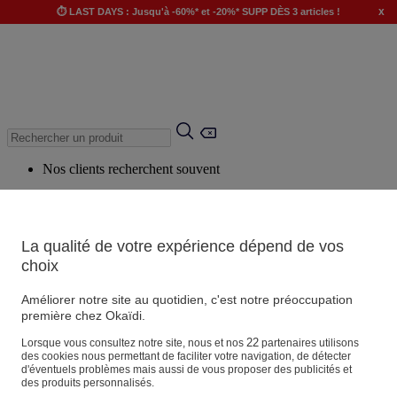
x
⏱️ LAST DAYS : Jusqu'à -60%* et -20%* SUPP DÈS 3 articles !
Nos clients recherchent souvent
Mots clés suggérés
Conseils suggérés
La qualité de votre expérience dépend de vos
Produits suggérés
choix
Voir tous les produits
Améliorer notre site au quotidien, c'est notre préoccupation
première chez Okaïdi.
Magasin
22
Lorsque vous consultez notre site, nous et nos
partenaires utilisons
des cookies nous permettant de faciliter votre navigation, de détecter
d'éventuels problèmes mais aussi de vous proposer des publicités et
des produits personnalisés.
Vos informations personnelles