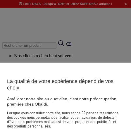
x
⏱️ LAST DAYS : Jusqu'à -60%* et -20%* SUPP DÈS 3 articles !
Nos clients recherchent souvent
Mots clés suggérés
Conseils suggérés
La qualité de votre expérience dépend de vos
Produits suggérés
choix
Voir tous les produits
Améliorer notre site au quotidien, c'est notre préoccupation
première chez Okaïdi.
Magasin
22
Lorsque vous consultez notre site, nous et nos
partenaires utilisons
des cookies nous permettant de faciliter votre navigation, de détecter
d'éventuels problèmes mais aussi de vous proposer des publicités et
des produits personnalisés.
Vos informations personnelles