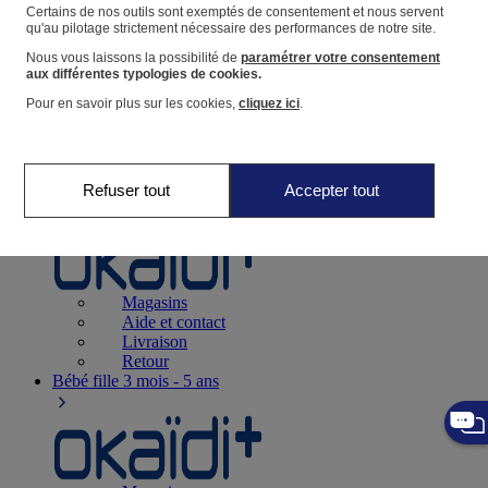
Suivre une commande
Certains de nos outils sont exemptés de consentement et nous servent
qu'au pilotage strictement nécessaire des performances de notre site.
Panier
Nous vous laissons la possibilité de
paramétrer votre consentement
Favoris
aux différentes typologies de cookies.
Pour en savoir plus sur les cookies,
cliquez ici
.
Refuser tout
Accepter tout
Naissance
0-12 mois
Magasins
Aide et contact
Livraison
Retour
Bébé fille
3 mois - 5 ans