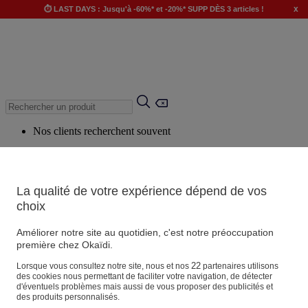
x
⏱️ LAST DAYS : Jusqu'à -60%* et -20%* SUPP DÈS 3 articles !
Nos clients recherchent souvent
Mots clés suggérés
Conseils suggérés
La qualité de votre expérience dépend de vos
Produits suggérés
choix
Voir tous les produits
Améliorer notre site au quotidien, c'est notre préoccupation
première chez Okaïdi.
Magasin
22
Lorsque vous consultez notre site, nous et nos
partenaires utilisons
des cookies nous permettant de faciliter votre navigation, de détecter
d'éventuels problèmes mais aussi de vous proposer des publicités et
des produits personnalisés.
Vos informations personnelles