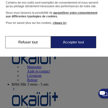
Suivre une commande
Certains de nos outils sont exemptés de consentement et nous servent
qu'au pilotage strictement nécessaire des performances de notre site.
Panier
Nous vous laissons la possibilité de
paramétrer votre consentement
Favoris
aux différentes typologies de cookies.
Pour en savoir plus sur les cookies,
cliquez ici
.
Refuser tout
Accepter tout
Naissance
0-12 mois
Magasins
Aide et contact
Livraison
Retour
Bébé fille
3 mois - 5 ans