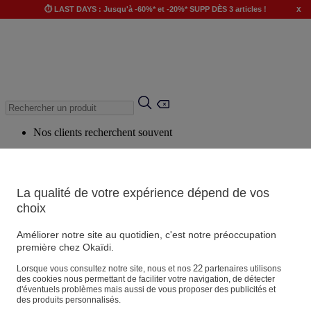
x
⏱️ LAST DAYS : Jusqu'à -60%* et -20%* SUPP DÈS 3 articles !
Nos clients recherchent souvent
Mots clés suggérés
Conseils suggérés
La qualité de votre expérience dépend de vos
Produits suggérés
choix
Voir tous les produits
Améliorer notre site au quotidien, c'est notre préoccupation
première chez Okaïdi.
Magasin
22
Lorsque vous consultez notre site, nous et nos
partenaires utilisons
des cookies nous permettant de faciliter votre navigation, de détecter
d'éventuels problèmes mais aussi de vous proposer des publicités et
des produits personnalisés.
Vos informations personnelles