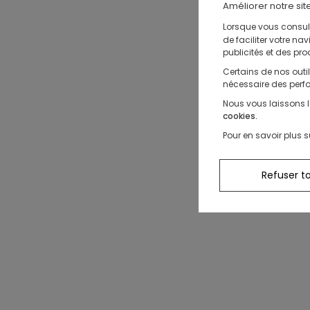
Nos sélections
Améliorer notre sit
Jeux sportifs
Lorsque vous consult
Nos conseils
de faciliter votre n
Nos Pantalons & Leggings
Nos Pantalons
Nouvelle Collection
J'en profite
J'en profite
J'en profite
publicités et des pro
Nouvelle collection
J'en profite
Certains de nos outi
nécessaire des perfo
Idées Cadeaux Naissance
J'en profite
Nous vous laissons l
cookies.
Pour en savoir plus s
Refuser t