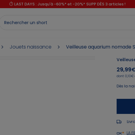
⏱️ LAST DAYS : Jusqu'à -60%* et -20%* SUPP DÈS 3 articles !
Jouets naissance
Veilleuse aquarium nomade 
Veilleu
29,99
dont 0,10€ 
Dès la na
Livr
LA FI