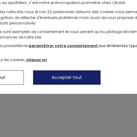
e au quotidien, c'est notre préoccupation première chez Okaïdi.
22
ez notre site, nous et nos
partenaires utilisons des cookies nous perme
avigation, de détecter d'éventuels problèmes mais aussi de vous proposer 
Nos Shorts
duits personnalisés.
Nos Robes
ls sont exemptés de consentement et nous servent qu'au pilotage stricte
rmances de notre site.
Nos Tenues Complètes
Chaussons de Na
a possibilité de
paramétrer votre consentement
aux différentes typ
ur les cookies,
cliquez ici
.
out
Accepter tout