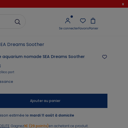
x
Se connecter
Favoris
Panier
SEA Dreams Soother
se aquarium nomade SEA Dreams Soother
€
d'éco part
issance
Ajouter au panier
aison estimée le
mardi 11 août à domicile
DELITE
Gagnez
1€ (29 points)
en achetant ce produit.