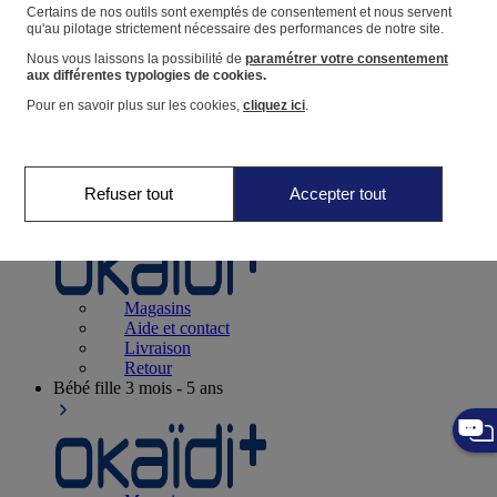
Suivre une commande
Certains de nos outils sont exemptés de consentement et nous servent
qu'au pilotage strictement nécessaire des performances de notre site.
Panier
Nous vous laissons la possibilité de
paramétrer votre consentement
Favoris
aux différentes typologies de cookies.
Pour en savoir plus sur les cookies,
cliquez ici
.
Refuser tout
Accepter tout
Naissance
0-12 mois
Magasins
Aide et contact
Livraison
Retour
Bébé fille
3 mois - 5 ans