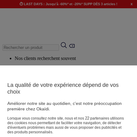
x
⏱️ LAST DAYS : Jusqu'à -60%* et -20%* SUPP DÈS 3 articles !
Nos clients recherchent souvent
Mots clés suggérés
Conseils suggérés
La qualité de votre expérience dépend de vos
Produits suggérés
choix
Voir tous les produits
Améliorer notre site au quotidien, c'est notre préoccupation
première chez Okaïdi.
Magasin
22
Lorsque vous consultez notre site, nous et nos
partenaires utilisons
des cookies nous permettant de faciliter votre navigation, de détecter
d'éventuels problèmes mais aussi de vous proposer des publicités et
des produits personnalisés.
Vos informations personnelles