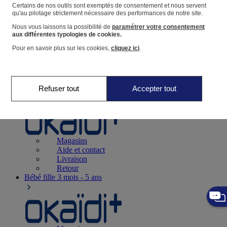
Suivre une commande
Certains de nos outils sont exemptés de consentement et nous servent
qu'au pilotage strictement nécessaire des performances de notre site.
Panier
Nous vous laissons la possibilité de
paramétrer votre consentement
Favoris
aux différentes typologies de cookies.
Pour en savoir plus sur les cookies,
cliquez ici
.
Refuser tout
Accepter tout
Naissance
0-12 mois
Magasins
Aide et contact
Livraison
Retour
Bébé fille
3 mois - 5 ans