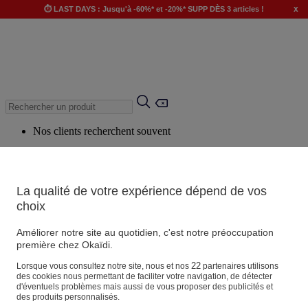
x
⏱️ LAST DAYS : Jusqu'à -60%* et -20%* SUPP DÈS 3 articles !
Nos clients recherchent souvent
Mots clés suggérés
Conseils suggérés
La qualité de votre expérience dépend de vos
Produits suggérés
choix
Voir tous les produits
Améliorer notre site au quotidien, c'est notre préoccupation
première chez Okaïdi.
Magasin
22
Lorsque vous consultez notre site, nous et nos
partenaires utilisons
des cookies nous permettant de faciliter votre navigation, de détecter
d'éventuels problèmes mais aussi de vous proposer des publicités et
des produits personnalisés.
Vos informations personnelles